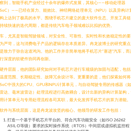
察到，智能手机产业经过十余年的爆炸式发展，其核心——移动处理器
SoC）——已经在算力、能效比、神经网络处理单元（NPU）以及异构计
构上达到了极高的水平。围绕手机芯片建立的庞大软件生态、开发工具链
持续快速的迭代周期，都是传统汽车电子领域难以比拟的优势。
车，尤其是智能驾驶领域，对安全性、可靠性、实时性和长效稳定性的要
为严苛，这与消费电子产品的逻辑存在本质差异。冉龙波博士的研究重点
是致力于弥合这道鸿沟。他的工作并非简单地将手机芯片“塞进”汽车，而
行深度的软硬件协同再创新。
硬件层面，他的团队研究如何对手机芯片进行车规级的加固与适配，包括
温度范围、长期稳定性、故障冗余设计等。更重要的是，他们探索如何将
SoC中强大的CPU、GPU和NPU计算单元，与自动驾驶专用的传感器（
雷达、毫米波雷达）处理流程进行高效耦合，设计出新的异构计算架构，
用计算单元与专用处理流程各司其职，最大化发挥手机芯片的算力潜能。
软件与系统层面，这是冉龙波攻坚的核心。他领导的研发工作包括：
打造一个基于手机芯片平台的、符合汽车功能安全（如ISO 26262
ASIL-D等级）要求的实时操作系统（RTOS）中间层或虚拟机监控程