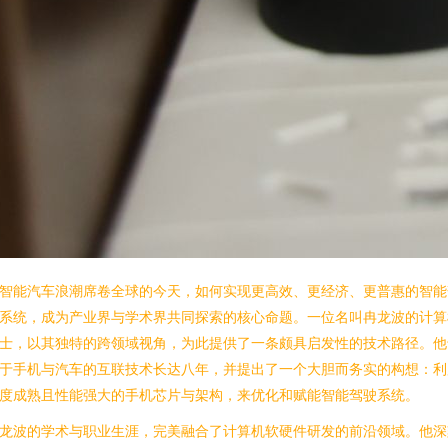
智能汽车浪潮席卷全球的今天，如何实现更高效、更经济、更普惠的智能
系统，成为产业界与学术界共同探索的核心命题。一位名叫冉龙波的计算
士，以其独特的跨领域视角，为此提供了一条颇具启发性的技术路径。他
于手机与汽车的互联技术长达八年，并提出了一个大胆而务实的构想：利
度成熟且性能强大的手机芯片与架构，来优化和赋能智能驾驶系统。
龙波的学术与职业生涯，完美融合了计算机软硬件研发的前沿领域。他深