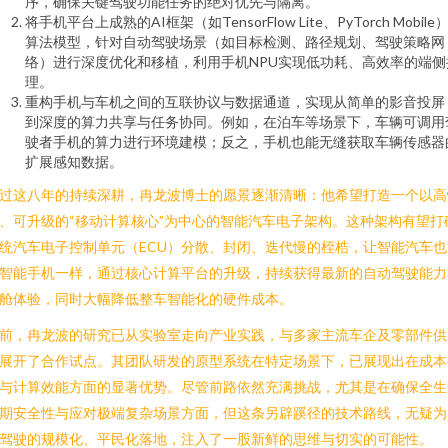
序，确保关键驾驶功能任务的绝对优先与隔离。
将手机平台上成熟的AI框架（如TensorFlow Lite、PyTorch Mobile
算法模型，针对自动驾驶场景（如目标检测、路径规划、驾驶策略网
络）进行深度优化和移植，利用手机NPU实现低功耗、高效率的端侧
理。
重构手机与车机之间的互联协议与数据通道，实现从简单的影音投屏
到深度的算力共享与任务协同。例如，在泊车等场景下，车辆可调用
驶者手机的算力进行环境建模；反之，手机也能无缝获取车辆传感器
扩展感知数据。
过这八年的持续深耕，冉龙波博士的愿景逐渐清晰：他希望打造一个以高
、可升级的“移动计算核心”为中心的智能汽车电子架构。这种架构有望打
统汽车电子控制单元（ECU）分散、封闭、迭代慢的桎梏，让智能汽车也
智能手机一样，通过核心计算平台的升级，持续获得最新的自动驾驶能力
舱体验，同时大幅降低整车智能化的硬件成本。
前，冉龙波的研究已从实验室走向产业实践，与多家主流车企及零部件供
展开了合作试点。其团队研发的原型系统在特定场景下，已展现出在成本
与计算效能方面的显著优势。尽管前路依然充满挑战，尤其是在确保全生
期安全性与应对极端复杂场景方面，但这条另辟蹊径的技术路线，无疑为
驾驶的规模化、平民化落地，注入了一股新鲜的思维与切实的可能性。